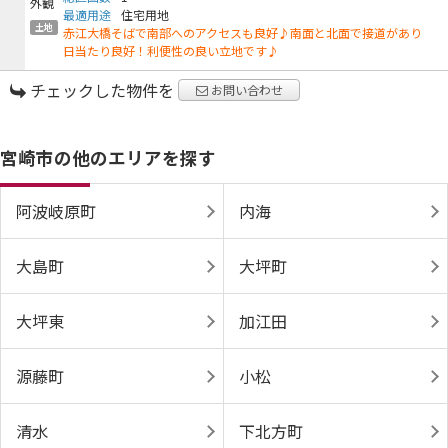
最適用途
住宅用地
土地
赤江大橋そばで南部へのアクセスも良好♪南面と北面で接道があり
日当たり良好！利便性の良い立地です♪
チェックした物件を
お問い合わせ
宮崎市の他のエリアを探す
阿波岐原町
内海
大島町
大坪町
大坪東
加江田
源藤町
小松
清水
下北方町