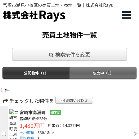
宮崎市潮見小校区の売買土地・売地一覧｜株式会社Rays
売買土地物件一覧
検索条件を変更
公開物件（1）
販売中（1）
1
件
チェックした物件を
お問い合わせ
宮崎市高洲町
値下げ
宮崎駅
徒歩28分
1,430万円
坪単価：14.32万円
2
土地面積
330.18m
総区画数
1