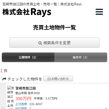
宮崎市加江田の売買土地・売地一覧｜株式会社Rays
売買土地物件一覧
検索条件を変更
公開物件（1）
販売中（1）
1
件
チェックした物件を
お問い合わせ
宮崎市加江田
曽山寺駅
徒歩30分
390万円
坪単価：5.57万円
2
土地面積
231.42m
総区画数
1