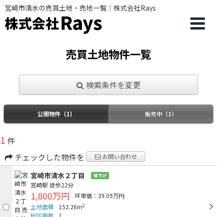
宮崎市清水の売買土地・売地一覧｜株式会社Rays
売買土地物件一覧
検索条件を変更
公開物件（1）
販売中（1）
1
件
チェックした物件を
お問い合わせ
宮崎市清水２丁目
値下げ
宮崎駅
徒歩22分
1,800万円
坪単価：39.09万円
2
土地面積
152.26m
総区画数
1