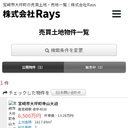
宮崎市大坪町の売買土地・売地一覧｜株式会社Rays
売買土地物件一覧
検索条件を変更
公開物件（1）
販売中（1）
1
件
チェックした物件を
お問い合わせ
宮崎市大坪町寺山大迫
南宮崎駅
徒歩45分
6,500万円
坪単価：13.28万円
2
土地面積
1617.89m
総区画数
2