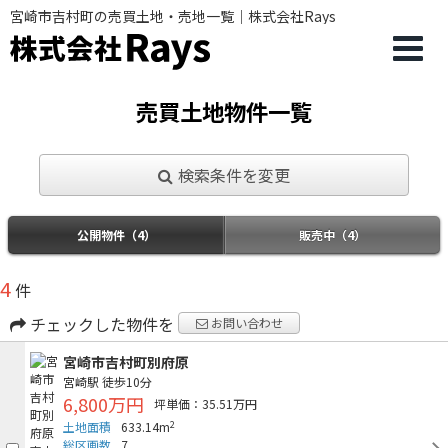
宮崎市吉村町の売買土地・売地一覧｜株式会社Rays
売買土地物件一覧
検索条件を変更
公開物件（4）
販売中（4）
4
件
チェックした物件を
お問い合わせ
宮崎市吉村町別府原
宮崎駅
徒歩10分
6,800万円
坪単価：35.51万円
2
土地面積
633.14m
総区画数
7