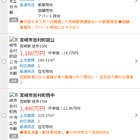
最適用途
事業用地
店舗用地
アパート用地
土地
◆令和８年３月７日開通した宮崎駅東通線沿いの新築用地 ◆店舗・
事務所・アパート用地におすすめ♪
宮崎市吉村町図公
宮崎駅
徒歩10分
1,180万円
坪単価：24.3万円
2
土地面積
160.51m
総区画数
1
最適用途
住宅用地
宮崎駅東口から道路が東へ整備されて便利に！ 住宅地で静かな環境
土地
♪
宮崎市吉村町西中
宮崎駅
徒歩19分
1,490万円
坪単価：22.46万円
2
土地面積
219.37m
総区画数
1
最適用途
住宅用地
◆確定測量・解体更地渡し ◆小中学校まで徒歩約8分
土地