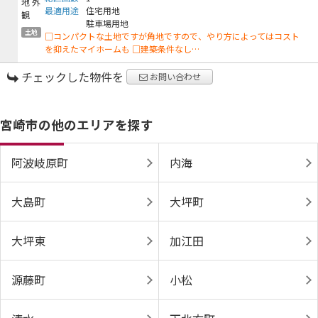
最適用途
住宅用地
駐車場用地
土地
□コンパクトな土地ですが角地ですので、やり方によってはコスト
を抑えたマイホームも □建築条件なし…
チェックした物件を
お問い合わせ
宮崎市の他のエリアを探す
阿波岐原町
内海
大島町
大坪町
大坪東
加江田
源藤町
小松