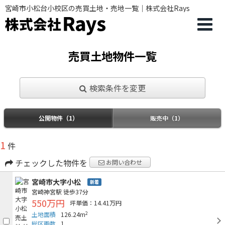
宮崎市小松台小校区の売買土地・売地一覧｜株式会社Rays
売買土地物件一覧
検索条件を変更
公開物件（1）
販売中（1）
1
件
チェックした物件を
お問い合わせ
宮崎市大字小松
新着
宮崎神宮駅
徒歩37分
550万円
坪単価：14.41万円
2
土地面積
126.24m
総区画数
1