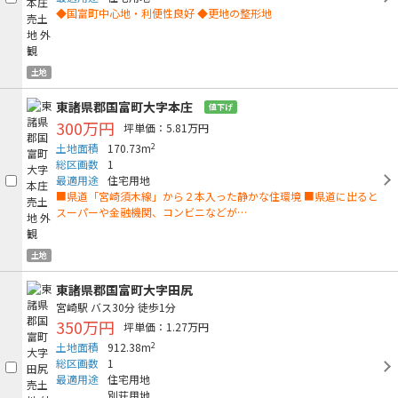
◆国富町中心地・利便性良好 ◆更地の整形地
土地
東諸県郡国富町大字本庄
値下げ
300万円
坪単価：5.81万円
2
土地面積
170.73m
総区画数
1
最適用途
住宅用地
■県道「宮崎須木線」から２本入った静かな住環境 ■県道に出ると
スーパーや金融機関、コンビニなどが…
土地
東諸県郡国富町大字田尻
宮崎駅
バス30分
徒歩1分
350万円
坪単価：1.27万円
2
土地面積
912.38m
総区画数
1
最適用途
住宅用地
別荘用地