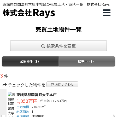
東諸県郡国富町本庄小校区の売買土地・売地一覧｜株式会社Rays
売買土地物件一覧
検索条件を変更
公開物件（3）
販売中（3）
3
件
チェックした物件を
お問い合わせ
東諸県郡国富町大字本庄
1,050万円
坪単価：12.53万円
2
土地面積
276.98m
総区画数
1
最適用途
住宅用地