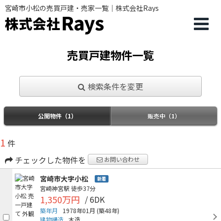
宮崎市小松の売買戸建・売家一覧｜株式会社Rays
売買戸建物件一覧
検索条件を変更
公開物件（1）
販売中（1）
1
件
チェックした物件を
お問い合わせ
宮崎市大字小松
新着
宮崎神宮駅
徒歩37分
1,350万円
/ 6DK
築年月
1978年01月
(築48年)
建物構造
木造