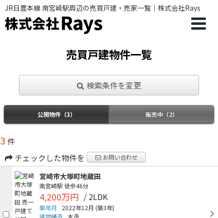
JR日豊本線 南宮崎駅周辺の売買戸建・売家一覧｜株式会社Rays
売買戸建物件一覧
検索条件を変更
公開物件（3）
販売中（2）
3
件
チェックした物件を
お問い合わせ
宮崎市大塚町地蔵田
南宮崎駅
徒歩46分
4,200万円
/ 2LDK
築年月
2022年12月
(築3年)
建物構造
木造