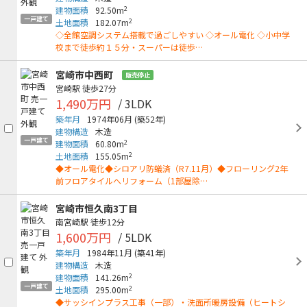
2
建物面積
92.50m
一戸建て
2
土地面積
182.07m
◇全館空調システム搭載で過ごしやすい ◇オール電化 ◇小中学
校まで徒歩約１５分・スーパーは徒歩…
宮崎市中西町
販売停止
宮崎駅
徒歩27分
1,490万円
/ 3LDK
築年月
1974年06月
(築52年)
建物構造
木造
一戸建て
2
建物面積
60.80m
2
土地面積
155.05m
◆オール電化◆シロアリ防蟻済（R7.11月）◆フローリング2年
前フロアタイルへリフォーム（1部屋除…
宮崎市恒久南3丁目
南宮崎駅
徒歩12分
1,600万円
/ 5LDK
築年月
1984年11月
(築41年)
建物構造
木造
2
建物面積
141.26m
一戸建て
2
土地面積
295.00m
◆サッシインプラス工事（一部）・洗面所暖房設備（ヒートシ