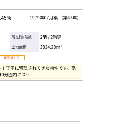
.45%
1979年07月築
（築47年）
2階
/
2階建
所在階/階数
2
3834.38m
土地面積
件！丁寧に管理されてきた物件です。高
10分圏内にス…