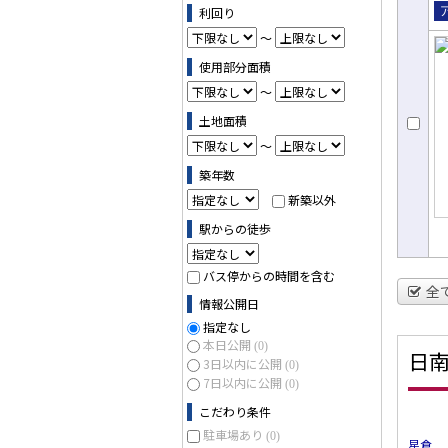
利回り
売
～
パ
使用部分面積
～
土地面積
～
築年数
新築以外
駅からの徒歩
バス停からの時間を含む
全
情報公開日
指定なし
本日公開
(0)
日
3日以内に公開
(0)
7日以内に公開
(0)
こだわり条件
駐車場あり
(0)
星倉