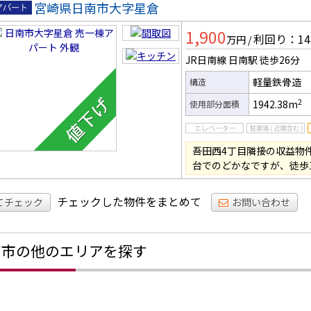
宮崎県日南市大字星倉
一棟ア
1,900
ート
利回り：14
万円
/
JR日南線 日南駅
徒歩26分
軽量鉄骨造
構造
2
1942.38m
使用部分面積
吾田西4丁目隣接の収益物
台でのどかなですが、徒歩
チェックした物件をまとめて
てチェック
お問い合わせ
南市の他のエリアを探す