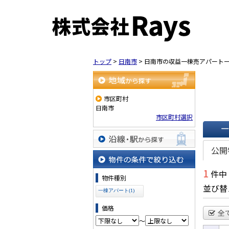
トップ
>
日南市
>
日南市の収益一棟売アパート
地域から探す
市区町村
日南市
市区町村選択
一覧で
公開
沿線・駅から探す
1
件中
物件の条件で絞り込む
物件種別
並び替
一棟アパート(1)
価格
全
～