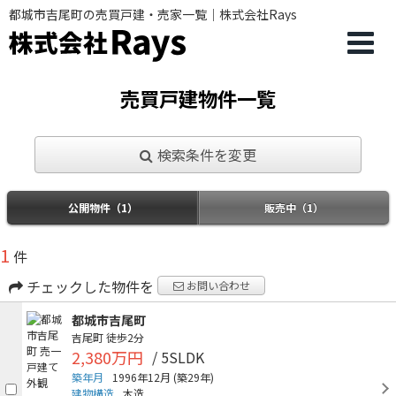
都城市吉尾町の売買戸建・売家一覧｜株式会社Rays
売買戸建物件一覧
検索条件を変更
公開物件（1）
販売中（1）
1
件
チェックした物件を
お問い合わせ
都城市吉尾町
吉尾町
徒歩2分
2,380万円
/ 5SLDK
築年月
1996年12月
(築29年)
建物構造
木造