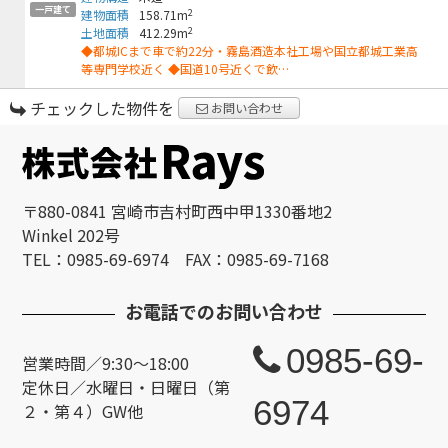
一戸建て
2
建物面積
158.71m
2
土地面積
412.29m
◆都城ICまで車で約22分・霧島酒造本社工場や国立都城工業高
等専門学校近く ◆国道10号近くで飲…
チェックした物件を
お問い合わせ
〒880-0841 宮崎市吉村町西中甲1330番地2
Winkel 202号
TEL：0985-69-6974 FAX：0985-69-7168
お電話でのお問い合わせ
0985-69-
営業時間／9:30～18:00
定休日／水曜日・日曜日（第
6974
２・第４）GW他