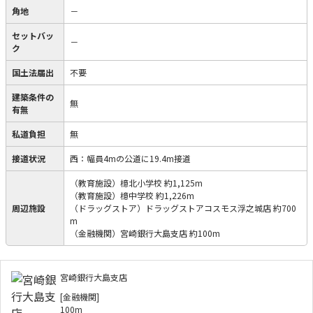
角地
－
セットバッ
－
ク
国土法届出
不要
建築条件の
無
有無
私道負担
無
接道状況
西：幅員4mの公道に19.4m接道
（教育施設）檍北小学校 約1,125m
（教育施設）檍中学校 約1,226m
周辺施設
（ドラッグストア）ドラッグストアコスモス浮之城店 約700
m
（金融機関）宮崎銀行大島支店 約100m
宮崎銀行大島支店
[金融機関]
100m