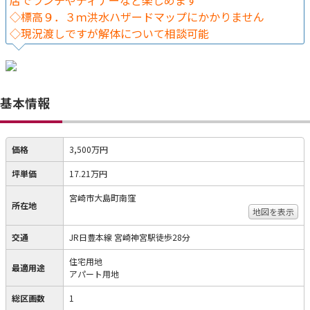
店でランチやディナーなど楽しめます
◇標高９．３ｍ洪水ハザードマップにかかりません
◇現況渡しですが解体について相談可能
基本情報
価格
3,500万円
坪単価
17.21万円
宮崎市大島町南窪
所在地
地図を表示
交通
JR日豊本線 宮崎神宮駅徒歩28分
住宅用地
最適用途
アパート用地
総区画数
1