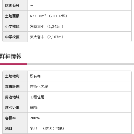
区画番号
－
2
土地面積
672.16m
（203.32坪）
小学校区
宮崎東小
（1,241m）
中学校区
東大宮中
（2,107m）
詳細情報
土地権利
所有権
都市計画
市街化区域
用途地域
１種住居
建ぺい率
60%
容積率
200%
地目
宅地
（現状：宅地）