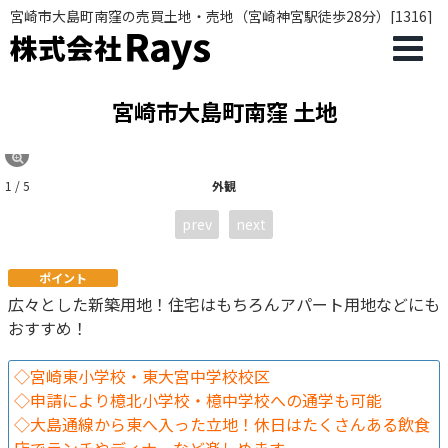
宮崎市大島町南窪の売買土地・売地（宮崎神宮駅徒歩28分）[1316]
宮崎市大島町南窪 土地
1 / 5
外観
prev
next
ポイント
広々とした新築用地！住宅はもちろんアパート用地などにも
おすすめ！
◇宮崎東小学校・東大宮中学校校区
◇申請により檍北小学校・檍中学校への通学も可能
◇大島通線から東へ入った立地！休日はたくさんある飲食