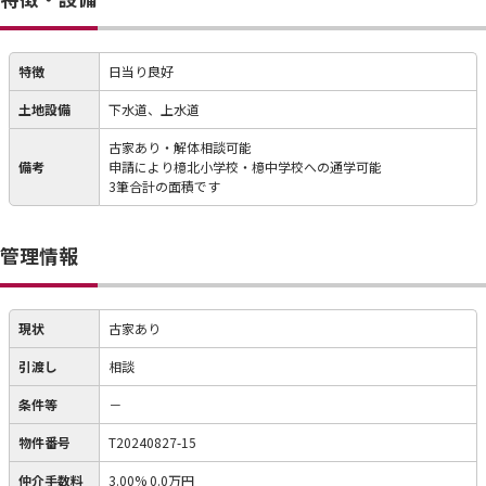
特徴
日当り良好
土地設備
下水道、上水道
古家あり・解体相談可能
備考
申請により檍北小学校・檍中学校への通学可能
3筆合計の面積です
管理情報
現状
古家あり
引渡し
相談
条件等
－
物件番号
T20240827-15
仲介手数料
3.00% 0.0万円