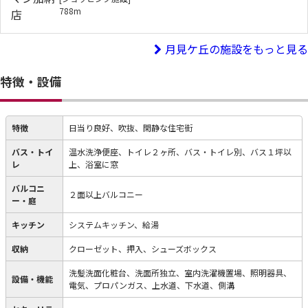
788m
月見ケ丘の施設をもっと見る
特徴・設備
特徴
日当り良好、吹抜、閑静な住宅街
バス・トイ
温水洗浄便座、トイレ２ヶ所、バス・トイレ別、バス１坪以
レ
上、浴室に窓
バルコニ
２面以上バルコニー
ー・庭
キッチン
システムキッチン、給湯
収納
クローゼット、押入、シューズボックス
洗髪洗面化粧台、洗面所独立、室内洗濯機置場、照明器具、
設備・機能
電気、プロパンガス、上水道、下水道、側溝