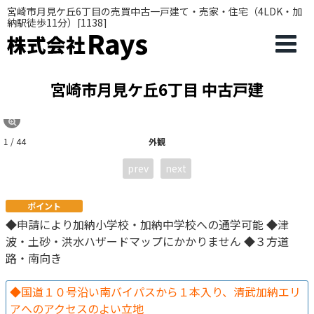
宮崎市月見ケ丘6丁目の売買中古一戸建て・売家・住宅（4LDK・加
納駅徒歩11分）[1138]
宮崎市月見ケ丘6丁目 中古戸建
1 / 44
外観
prev
next
ポイント
◆申請により加納小学校・加納中学校への通学可能 ◆津
波・土砂・洪水ハザードマップにかかりません ◆３方道
路・南向き
◆国道１０号沿い南バイパスから１本入り、清武加納エリ
アへのアクセスのよい立地