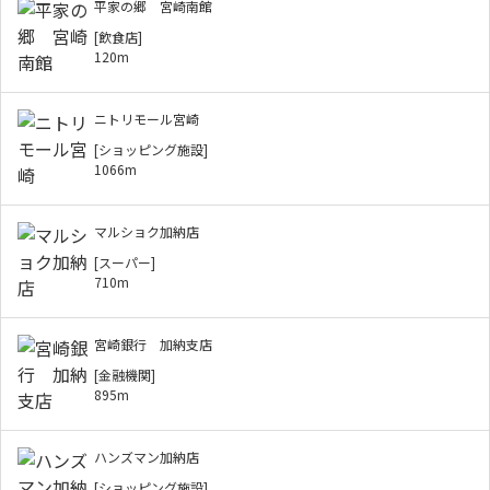
平家の郷 宮崎南館
[飲食店]
120m
ニトリモール宮崎
[ショッピング施設]
1066m
マルショク加納店
[スーパー]
710m
宮崎銀行 加納支店
[金融機関]
895m
ハンズマン加納店
[ショッピング施設]