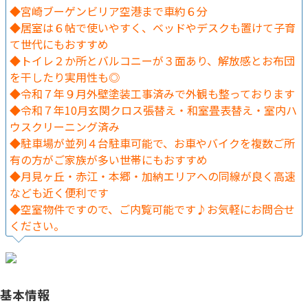
◆宮崎ブーゲンビリア空港まで車約６分
◆居室は６帖で使いやすく、ベッドやデスクも置けて子育
て世代にもおすすめ
◆トイレ２か所とバルコニーが３面あり、解放感とお布団
を干したり実用性も◎
◆令和７年９月外壁塗装工事済みで外観も整っております
◆令和７年10月玄関クロス張替え・和室畳表替え・室内ハ
ウスクリーニング済み
◆駐車場が並列４台駐車可能で、お車やバイクを複数ご所
有の方がご家族が多い世帯にもおすすめ
◆月見ヶ丘・赤江・本郷・加納エリアへの同線が良く高速
なども近く便利です
◆空室物件ですので、ご内覧可能です♪お気軽にお問合せ
ください。
基本情報