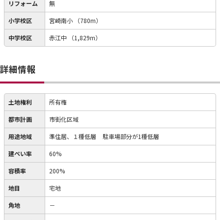
リフォーム
無
小学校区
宮崎南小
（780m）
中学校区
赤江中
（1,829m）
詳細情報
土地権利
所有権
都市計画
市街化区域
用途地域
準住居、１種低層
駐車場部分が1種低層
建ぺい率
60%
容積率
200%
地目
宅地
角地
－