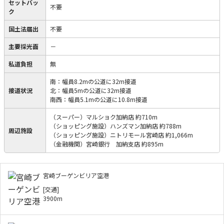
セットバッ
不要
ク
国土法届出
不要
主要採光面
－
私道負担
無
南：幅員8.2mの公道に32m接道
接道状況
北：幅員5mの公道に32m接道
南西：幅員5.1mの公道に10.8m接道
（スーパー）マルショク加納店 約710m
（ショッピング施設）ハンズマン加納店 約788m
周辺施設
（ショッピング施設）ニトリモール宮崎店 約1,066m
（金融機関）宮崎銀行 加納支店 約895m
宮崎ブーゲンビリア空港
[交通]
3900m