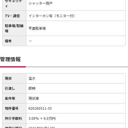
セキュリテ
シャッター雨戸
ィ
TV・通信
インターホン有（モニター付）
駐車場/駐輪
平面駐車場
場
備考
－
管理情報
現状
空き
引渡し
即時
条件等
現状渡
物件番号
K20260511-35
仲介手数料
3.00%
＋
6.0万円