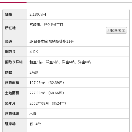
価格
2,180万円
宮崎市月見ケ丘6丁目
所在地
地図を表示
交通
JR日豊本線 加納駅徒歩11分
間取り
4LDK
間取り詳細
和室6帖、洋室6帖、洋室6帖、洋室6帖
階数
2階建
2
建物面積
107.09m
（32.39坪）
2
土地面積
227.00m
（68.66坪）
築年月
2002年08月
（築24年）
建物構造
木造
駐車場
有
4台