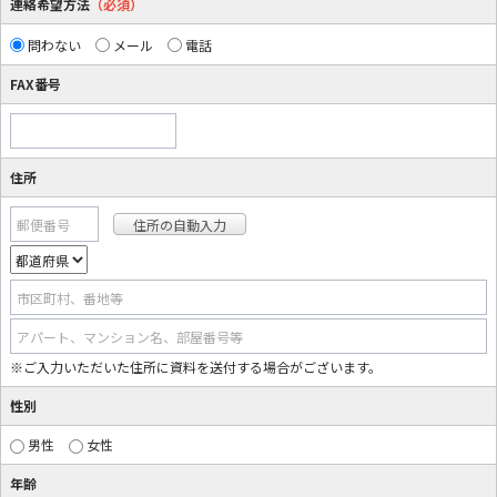
連絡希望方法
（必須）
問わない
メール
電話
FAX番号
住所
郵便番号
市区町村、番地等
アパート、マンション名、部屋番号等
※ご入力いただいた住所に資料を送付する場合がございます。
性別
男性
女性
年齢